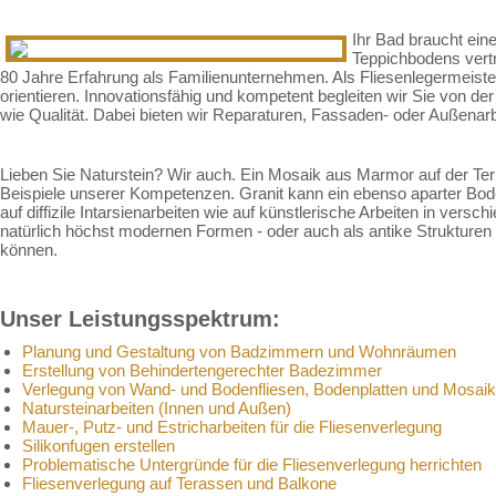
Ihr Bad braucht ein
Teppichbodens vertr
80 Jahre Erfahrung als Familienunternehmen. Als Fliesenlegermeiste
orientieren. Innovationsfähig und kompetent begleiten wir Sie von d
wie Qualität. Dabei bieten wir Reparaturen, Fassaden- oder Außenarb
Lieben Sie Naturstein? Wir auch. Ein Mosaik aus Marmor auf der Terr
Beispiele unserer Kompetenzen. Granit kann ein ebenso aparter Bod
auf diffizile Intarsienarbeiten wie auf künstlerische Arbeiten in vers
natürlich höchst modernen Formen - oder auch als antike Strukturen
können.
Unser Leistungsspektrum:
Planung und Gestaltung von Badzimmern und Wohnräumen
Erstellung von Behindertengerechter Badezimmer
Verlegung von Wand- und Bodenfliesen, Bodenplatten und Mosaik
Natursteinarbeiten (Innen und Außen)
Mauer-, Putz- und Estricharbeiten für die Fliesenverlegung
Silikonfugen erstellen
Problematische Untergründe für die Fliesenverlegung herrichten
Fliesenverlegung auf Terassen und Balkone