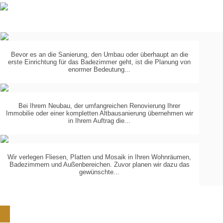
Bevor es an die Sanierung, den Umbau oder überhaupt an die
erste Einrichtung für das Badezimmer geht, ist die Planung von
PLANUNG
IN
enormer Bedeutung...
3-D
Bei Ihrem Neubau, der umfangreichen Renovierung Ihrer
Immobilie oder einer kompletten Altbausanierung übernehmen wir
KOORDINIERUNG
DER
in Ihrem Auftrag die...
GEWERKE
Wir verlegen Fliesen, Platten und Mosaik in Ihren Wohnräumen,
Badezimmern und Außenbereichen. Zuvor planen wir dazu das
VERLEGUNG
VON...
gewünschte...
Schön, dass Sie zu uns gefunden