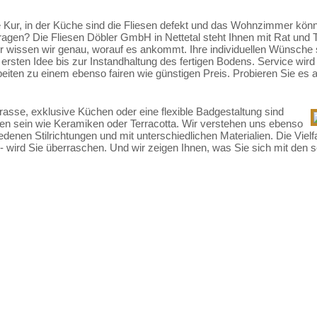
e Kur, in der Küche sind die Fliesen defekt und das Wohnzimmer könn
agen? Die Fliesen Döbler GmbH in Nettetal steht Ihnen mit Rat und T
r wissen wir genau, worauf es ankommt. Ihre individuellen Wünsche 
er ersten Idee bis zur Instandhaltung des fertigen Bodens. Service w
eiten zu einem ebenso fairen wie günstigen Preis. Probieren Sie es 
asse, exklusive Küchen oder eine flexible Badgestaltung sind
en sein wie Keramiken oder Terracotta. Wir verstehen uns ebenso
chiedenen Stilrichtungen und mit unterschiedlichen Materialien. Die Vie
 - wird Sie überraschen. Und wir zeigen Ihnen, was Sie sich mit de