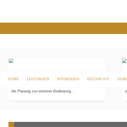
PLANUNG
IN 3-D
Bevor es an die Sanierung, den Umbau oder überhaupt
B
HOME
LEISTUNGEN
REFERENZEN
GESCHICHTE
GEWI
an die erste Einrichtung für das Badezimmer geht, ist
I
die Planung von enormer Bedeutung...
ü