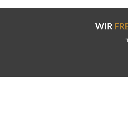
WIR
FR
"