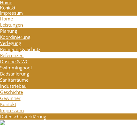
Home
Kontakt
Impressum
Home
Leistungen
Planung
Koordinierung
Verlegung
Reinigung & Schutz
Referenzen
Dusche & WC
Swimmingpool
Badsanierung
Sanitärräume
Industriebau
Geschichte
Gewinner
Kontakt
Impressum
Datenschutzerklärung