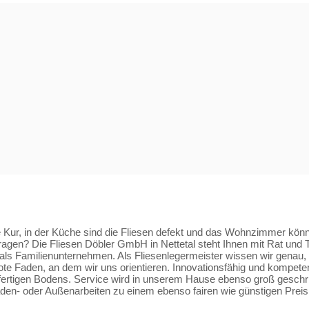
e Kur, in der Küche sind die Fliesen defekt und das Wohnzimmer könn
agen? Die Fliesen Döbler GmbH in Nettetal steht Ihnen mit Rat und T
als Familienunternehmen. Als Fliesenlegermeister wissen wir genau, 
te Faden, an dem wir uns orientieren. Innovationsfähig und kompetent
fertigen Bodens. Service wird in unserem Hause ebenso groß geschrie
en- oder Außenarbeiten zu einem ebenso fairen wie günstigen Preis.