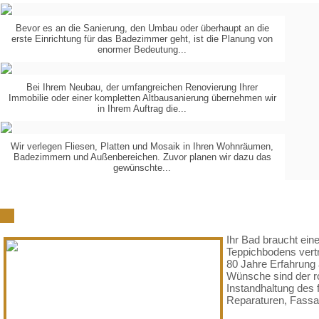
Bevor es an die Sanierung, den Umbau oder überhaupt an die
erste Einrichtung für das Badezimmer geht, ist die Planung von
PLANUNG
IN
enormer Bedeutung...
3-D
Bei Ihrem Neubau, der umfangreichen Renovierung Ihrer
Immobilie oder einer kompletten Altbausanierung übernehmen wir
KOORDINIERUNG
DER
in Ihrem Auftrag die...
GEWERKE
Wir verlegen Fliesen, Platten und Mosaik in Ihren Wohnräumen,
Badezimmern und Außenbereichen. Zuvor planen wir dazu das
VERLEGUNG
VON...
gewünschte...
Schön, dass Sie zu uns gefunden haben
Ihr Bad braucht ein
Teppichbodens vertr
80 Jahre Erfahrung 
Wünsche sind der ro
Instandhaltung des 
Reparaturen, Fassad