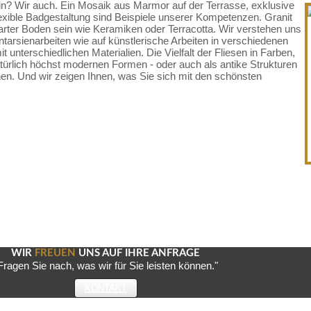
in? Wir auch. Ein Mosaik aus Marmor auf der Terrasse, exklusive
exible Badgestaltung sind Beispiele unserer Kompetenzen. Granit
rter Boden sein wie Keramiken oder Terracotta. Wir verstehen uns
 Intarsienarbeiten wie auf künstlerische Arbeiten in verschiedenen
it unterschiedlichen Materialien. Die Vielfalt der Fliesen in Farben,
ürlich höchst modernen Formen - oder auch als antike Strukturen
hen. Und wir zeigen Ihnen, was Sie sich mit den schönsten
WIR
FREUEN
UNS AUF IHRE ANFRAGE
Fragen Sie nach, was wir für Sie leisten können."
KONTAKT