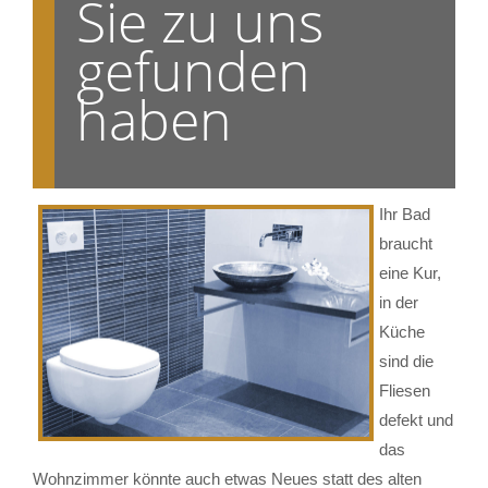
Sie zu uns
gefunden
haben
Ihr Bad
braucht
eine Kur,
in der
Küche
sind die
Fliesen
defekt und
das
Wohnzimmer könnte auch etwas Neues statt des alten