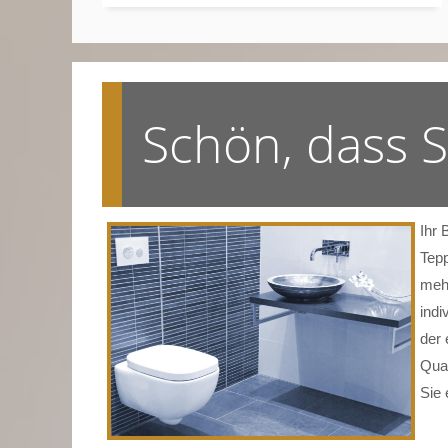
Schön, dass 
Ihr 
Tepp
mehr
indi
der 
Qual
Sie 