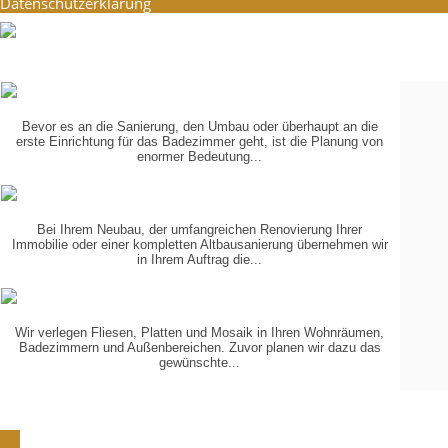
Datenschutzerklärung
PLANUNG
IN 3-D
Bevor es an die Sanierung, den Umbau oder überhaupt an die
erste Einrichtung für das Badezimmer geht, ist die Planung von
enormer Bedeutung...
KOORDINIERUNG
DER GEWERKE
Bei Ihrem Neubau, der umfangreichen Renovierung Ihrer
Immobilie oder einer kompletten Altbausanierung übernehmen wir
in Ihrem Auftrag die...
VERLEGUNG
VON...
Wir verlegen Fliesen, Platten und Mosaik in Ihren Wohnräumen,
Badezimmern und Außenbereichen. Zuvor planen wir dazu das
gewünschte...
Schön, dass Sie zu uns gefunden