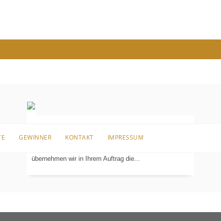
Bei Ihrem Neubau, der umfangreichen Renovierung
TE
GEWINNER
KONTAKT
IMPRESSUM
Ihrer Immobilie oder einer kompletten Altbausanierung
KOORDINIERUNG
DER
übernehmen wir in Ihrem Auftrag die...
GEWERKE