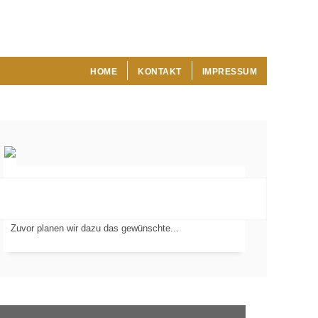
HOME
KONTAKT
IMPRESSUM
Wir verlegen Fliesen, Platten und Mosaik in Ihren
Wohnräumen, Badezimmern und Außenbereichen.
VERLEGUNG
VON...
Zuvor planen wir dazu das gewünschte...