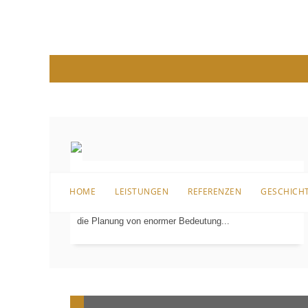
Bevor es an die Sanierung, den Umbau oder überhaupt
HOME
LEISTUNGEN
REFERENZEN
GESCHICH
an die erste Einrichtung für das Badezimmer geht, ist
PLANUNG
IN
die Planung von enormer Bedeutung...
3-D