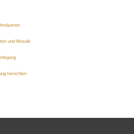
ohnräumen
tten und Mosaik
verlegung
ung herrichten