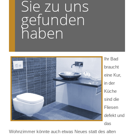
Sie zu uns
gefunden
haben
Ihr Bad
braucht
eine Kur,
in der
Küche
sind die
Fliesen
defekt und
das
Wohnzimmer könnte auch etwas Neues statt des alten