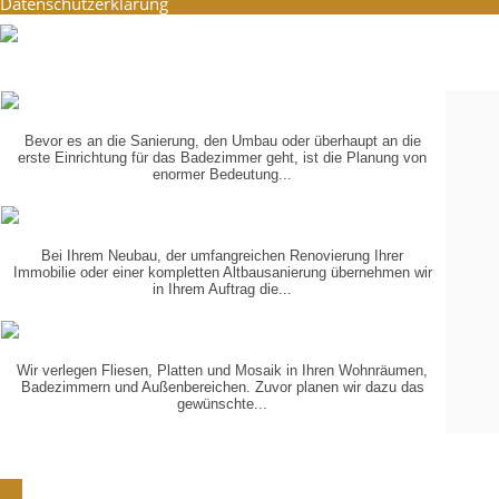
Datenschutzerklärung
PLANUNG
IN 3-D
Bevor es an die Sanierung, den Umbau oder überhaupt an die
erste Einrichtung für das Badezimmer geht, ist die Planung von
enormer Bedeutung...
KOORDINIERUNG
DER GEWERKE
Bei Ihrem Neubau, der umfangreichen Renovierung Ihrer
Immobilie oder einer kompletten Altbausanierung übernehmen wir
in Ihrem Auftrag die...
VERLEGUNG
VON...
Wir verlegen Fliesen, Platten und Mosaik in Ihren Wohnräumen,
Badezimmern und Außenbereichen. Zuvor planen wir dazu das
gewünschte...
Schön, dass Sie zu uns gefunden