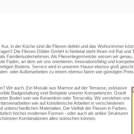
 haben
e Kur, in der Küche sind die Fliesen defekt und das Wohnzimmer könn
agen? Die Fliesen Döbler GmbH in Nettetal steht Ihnen mit Rat und T
als Familienunternehmen. Als Fliesenlegermeister wissen wir genau, 
te Faden, an dem wir uns orientieren. Innovationsfähig und kompetent
fertigen Bodens. Service wird in unserem Hause ebenso groß geschrie
en- oder Außenarbeiten zu einem ebenso fairen wie günstigen Preis.
in? Wir auch. Ein Mosaik aus Marmor auf der Terrasse, exklusive
exible Badgestaltung sind Beispiele unserer Kompetenzen. Granit
rter Boden sein wie Keramiken oder Terracotta. Wir verstehen uns
 Intarsienarbeiten wie auf künstlerische Arbeiten in verschiedenen
it unterschiedlichen Materialien. Die Vielfalt der Fliesen in Farben,
ürlich höchst modernen Formen - oder auch als antike Strukturen
n schönsten Kombinationen alles wünschen können.