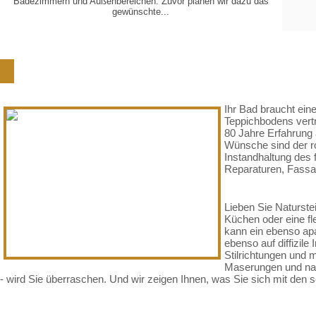
Badezimmern und Außenbereichen. Zuvor planen wir dazu das
VERLEGUNG
VON...
gewünschte...
Schön, dass Sie zu uns gefunden
Ihr Bad braucht ein
Teppichbodens vertr
80 Jahre Erfahrung 
Wünsche sind der ro
Instandhaltung des 
Reparaturen, Fassad
Lieben Sie Naturste
Küchen oder eine fl
kann ein ebenso apa
ebenso auf diffizile
Stilrichtungen und m
Maserungen und nat
- wird Sie überraschen. Und wir zeigen Ihnen, was Sie sich mit de