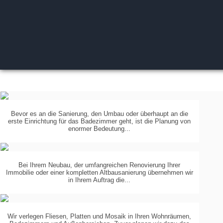
Bevor es an die Sanierung, den Umbau oder überhaupt an die
erste Einrichtung für das Badezimmer geht, ist die Planung von
PLANUNG
IN
enormer Bedeutung...
3-D
Bei Ihrem Neubau, der umfangreichen Renovierung Ihrer
Immobilie oder einer kompletten Altbausanierung übernehmen wir
KOORDINIERUNG
DER
in Ihrem Auftrag die...
GEWERKE
Wir verlegen Fliesen, Platten und Mosaik in Ihren Wohnräumen,