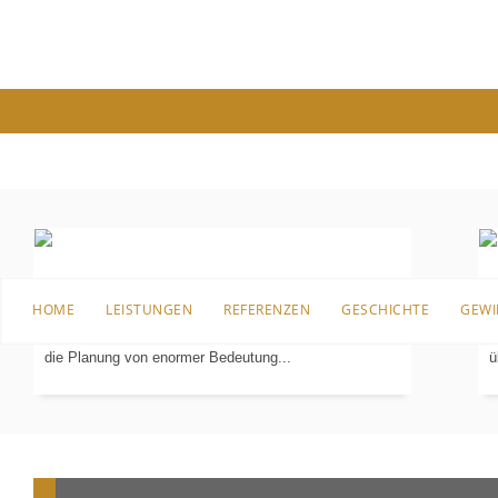
PLANUNG
IN 3-D
Bevor es an die Sanierung, den Umbau oder überhaupt
B
HOME
LEISTUNGEN
REFERENZEN
GESCHICHTE
GEWI
an die erste Einrichtung für das Badezimmer geht, ist
I
die Planung von enormer Bedeutung...
ü