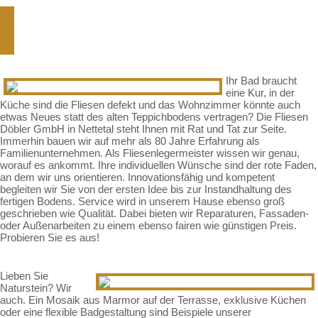
Schön, dass Sie zu uns gefunden
haben
Ihr Bad braucht
eine Kur, in der
Küche sind die Fliesen defekt und das Wohnzimmer könnte auch
etwas Neues statt des alten Teppichbodens vertragen? Die Fliesen
Döbler GmbH in Nettetal steht Ihnen mit Rat und Tat zur Seite.
Immerhin bauen wir auf mehr als 80 Jahre Erfahrung als
Familienunternehmen. Als Fliesenlegermeister wissen wir genau,
worauf es ankommt. Ihre individuellen Wünsche sind der rote Faden,
an dem wir uns orientieren. Innovationsfähig und kompetent
begleiten wir Sie von der ersten Idee bis zur Instandhaltung des
fertigen Bodens. Service wird in unserem Hause ebenso groß
geschrieben wie Qualität. Dabei bieten wir Reparaturen, Fassaden-
oder Außenarbeiten zu einem ebenso fairen wie günstigen Preis.
Probieren Sie es aus!
Lieben Sie
Naturstein? Wir
auch. Ein Mosaik aus Marmor auf der Terrasse, exklusive Küchen
oder eine flexible Badgestaltung sind Beispiele unserer