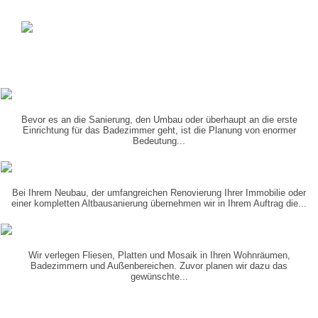
PLANUNG
IN 3-D
Bevor es an die Sanierung, den Umbau oder überhaupt an die erste
Einrichtung für das Badezimmer geht, ist die Planung von enormer
Bedeutung...
KOORDINIERUNG
DER GEWERKE
Bei Ihrem Neubau, der umfangreichen Renovierung Ihrer Immobilie oder
einer kompletten Altbausanierung übernehmen wir in Ihrem Auftrag die...
VERLEGUNG
VON...
Wir verlegen Fliesen, Platten und Mosaik in Ihren Wohnräumen,
Badezimmern und Außenbereichen. Zuvor planen wir dazu das
gewünschte...