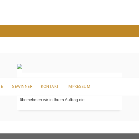
Bei Ihrem Neubau, der umfangreichen Renovierung
TE
GEWINNER
KONTAKT
IMPRESSUM
Ihrer Immobilie oder einer kompletten Altbausanierung
KOORDINIERUNG
DER
übernehmen wir in Ihrem Auftrag die...
GEWERKE