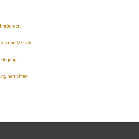
ohnräumen
tten und Mosaik
verlegung
ung herrichten