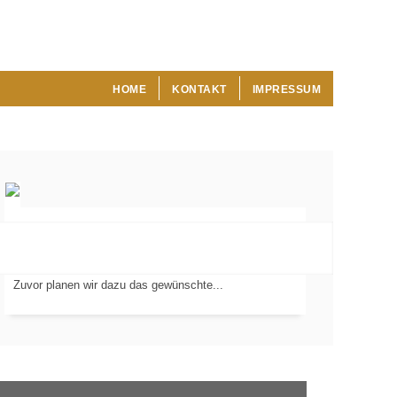
HOME
KONTAKT
IMPRESSUM
Wir verlegen Fliesen, Platten und Mosaik in Ihren
Wohnräumen, Badezimmern und Außenbereichen.
VERLEGUNG
VON...
Zuvor planen wir dazu das gewünschte...