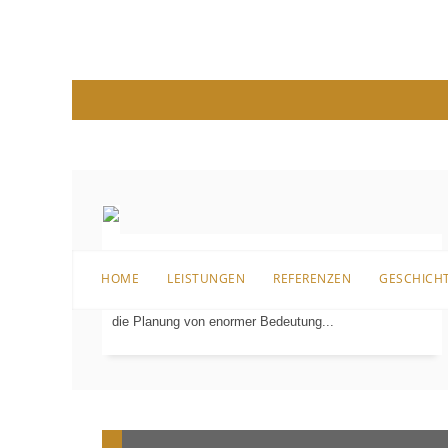
Bevor es an die Sanierung, den Umbau oder überhaupt
HOME
LEISTUNGEN
REFERENZEN
GESCHICH
an die erste Einrichtung für das Badezimmer geht, ist
PLANUNG
IN
die Planung von enormer Bedeutung...
3-D