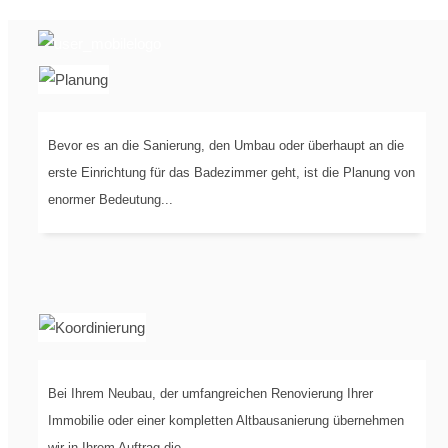
PLANUNG
IN
Bevor es an die Sanierung, den Umbau oder überhaupt an die
3-D
erste Einrichtung für das Badezimmer geht, ist die Planung von
enormer Bedeutung...
Bei Ihrem Neubau, der umfangreichen Renovierung Ihrer
KOORDINIERUNG
DER
Immobilie oder einer kompletten Altbausanierung übernehmen
wir in Ihrem Auftrag die...