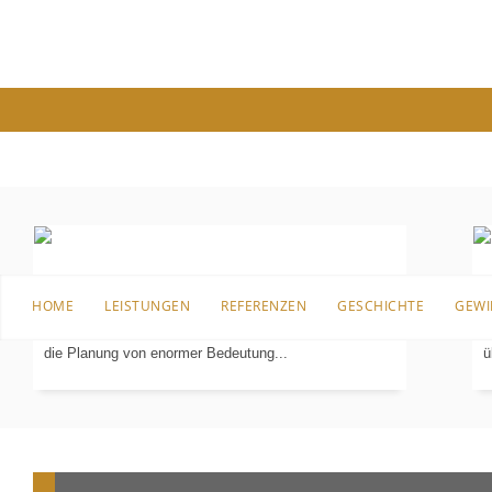
PLANUNG
IN 3-D
Bevor es an die Sanierung, den Umbau oder überhaupt
B
HOME
LEISTUNGEN
REFERENZEN
GESCHICHTE
GEWI
an die erste Einrichtung für das Badezimmer geht, ist
I
die Planung von enormer Bedeutung...
ü