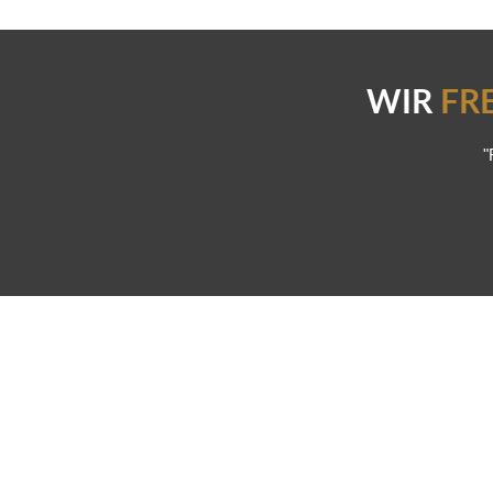
WIR
FR
"