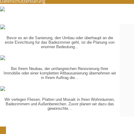
Datenschutzerklärung
PLANUNG
IN 3-D
Bevor es an die Sanierung, den Umbau oder überhaupt an die
erste Einrichtung für das Badezimmer geht, ist die Planung von
enormer Bedeutung...
KOORDINIERUNG
DER GEWERKE
Bei Ihrem Neubau, der umfangreichen Renovierung Ihrer
Immobilie oder einer kompletten Altbausanierung übernehmen wir
in Ihrem Auftrag die...
VERLEGUNG
VON...
Wir verlegen Fliesen, Platten und Mosaik in Ihren Wohnräumen,
Badezimmern und Außenbereichen. Zuvor planen wir dazu das
gewünschte...
Schön, dass Sie zu uns gefunden