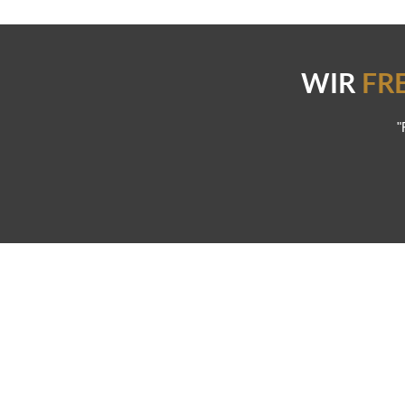
WIR
FR
"