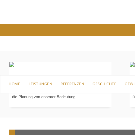
PLANUNG
IN 3-D
Bevor es an die Sanierung, den Umbau oder überhaupt
B
HOME
LEISTUNGEN
REFERENZEN
GESCHICHTE
GEWI
an die erste Einrichtung für das Badezimmer geht, ist
I
die Planung von enormer Bedeutung...
ü