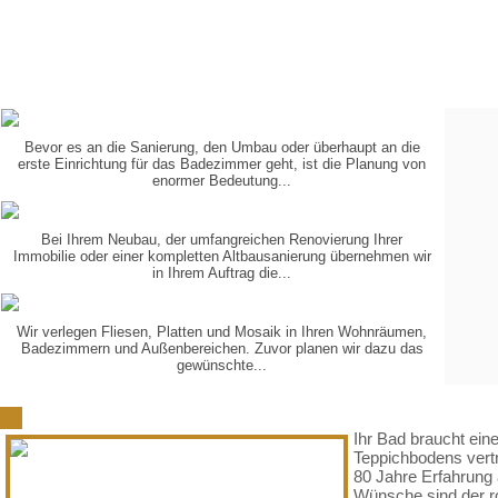
Bevor es an die Sanierung, den Umbau oder überhaupt an die
PLANUNG
IN 3-D
erste Einrichtung für das Badezimmer geht, ist die Planung von
enormer Bedeutung...
Bei Ihrem Neubau, der umfangreichen Renovierung Ihrer
KOORDINIERUNG
DER GEWERKE
Immobilie oder einer kompletten Altbausanierung übernehmen wir
in Ihrem Auftrag die...
Wir verlegen Fliesen, Platten und Mosaik in Ihren Wohnräumen,
VERLEGUNG
VON...
Badezimmern und Außenbereichen. Zuvor planen wir dazu das
gewünschte...
Schön, dass Sie zu uns gefunden haben
Ihr Bad braucht ein
Teppichbodens vertr
80 Jahre Erfahrung 
Wünsche sind der ro