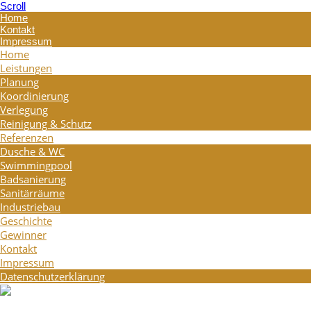
Scroll
Home
Kontakt
Impressum
Home
Leistungen
Planung
Koordinierung
Verlegung
Reinigung & Schutz
Referenzen
Dusche & WC
Swimmingpool
Badsanierung
Sanitärräume
Industriebau
Geschichte
Gewinner
Kontakt
Impressum
Datenschutzerklärung