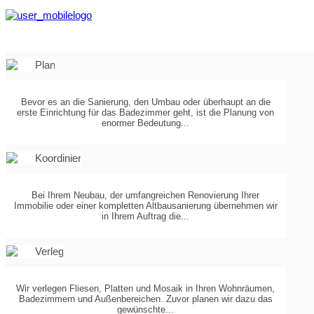
PLANUNG
IN
3-D
Bevor es an die Sanierung, den Umbau oder überhaupt an die
erste Einrichtung für das Badezimmer geht, ist die Planung von
enormer Bedeutung...
KOORDINIERUNG
DER
Bei Ihrem Neubau, der umfangreichen Renovierung Ihrer
Immobilie oder einer kompletten Altbausanierung übernehmen wir
GEWERKE
in Ihrem Auftrag die...
VERLEGUNG
VON...
Wir verlegen Fliesen, Platten und Mosaik in Ihren Wohnräumen,
Badezimmern und Außenbereichen. Zuvor planen wir dazu das
gewünschte...