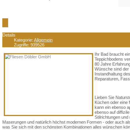
Schön, dass Sie zu uns gefunden ha
Details
Kategorie:
Allgemein
Zugriffe: 939526
Ihr Bad braucht ei
Teppichbodens vert
80 Jahre Erfahrung
Wünsche sind der r
Instandhaltung des
Reparaturen, Fassa
Lieben Sie Naturst
Küchen oder eine f
kann ein ebenso a
ebenso auf diffizil
Stilrichtungen und 
Maserungen und natürlich höchst modernen Formen - oder auch als a
was Sie sich mit den schönsten Kombinationen alles wünschen kö