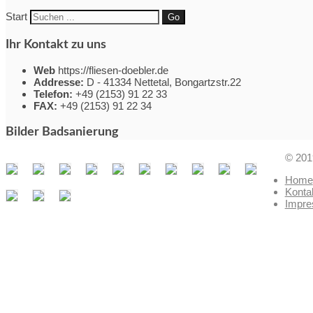
Start
Go
Ihr Kontakt zu uns
Web
https://fliesen-doebler.de
Addresse:
D - 41334 Nettetal, Bongartzstr.22
Telefon:
+49 (2153) 91 22 33
FAX:
+49 (2153) 91 22 34
Bilder Badsanierung
© 201
Home
Konta
Impr