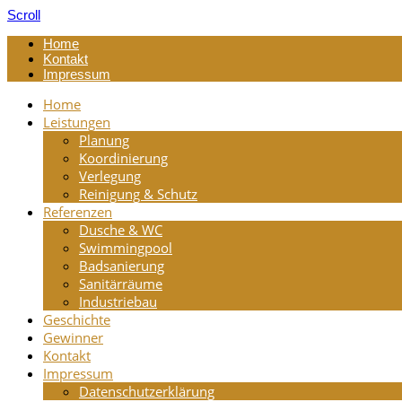
Scroll
Home
Kontakt
Impressum
Home
Leistungen
Planung
Koordinierung
Verlegung
Reinigung & Schutz
Referenzen
Dusche & WC
Swimmingpool
Badsanierung
Sanitärräume
Industriebau
Geschichte
Gewinner
Kontakt
Impressum
Datenschutzerklärung