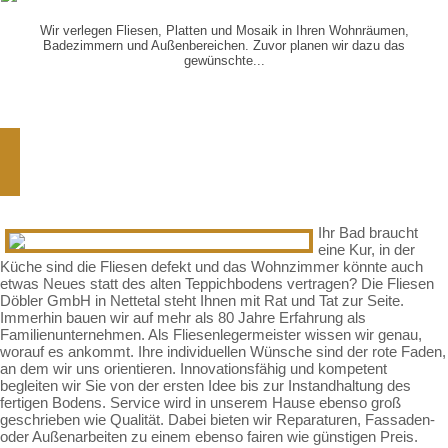
VERLEGUNG
VON...
Wir verlegen Fliesen, Platten und Mosaik in Ihren Wohnräumen,
Badezimmern und Außenbereichen. Zuvor planen wir dazu das
gewünschte...
Schön, dass Sie zu uns gefunden
haben
Ihr Bad braucht
eine Kur, in der
Küche sind die Fliesen defekt und das Wohnzimmer könnte auch
etwas Neues statt des alten Teppichbodens vertragen? Die Fliesen
Döbler GmbH in Nettetal steht Ihnen mit Rat und Tat zur Seite.
Immerhin bauen wir auf mehr als 80 Jahre Erfahrung als
Familienunternehmen. Als Fliesenlegermeister wissen wir genau,
worauf es ankommt. Ihre individuellen Wünsche sind der rote Faden,
an dem wir uns orientieren. Innovationsfähig und kompetent
begleiten wir Sie von der ersten Idee bis zur Instandhaltung des
fertigen Bodens. Service wird in unserem Hause ebenso groß
geschrieben wie Qualität. Dabei bieten wir Reparaturen, Fassaden-
oder Außenarbeiten zu einem ebenso fairen wie günstigen Preis.