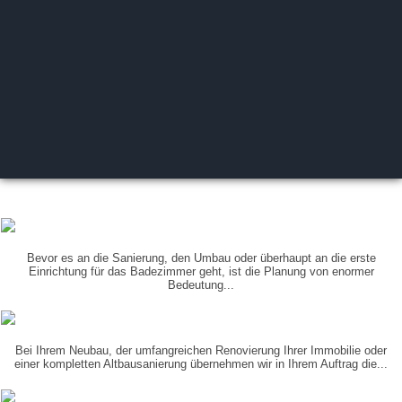
PLANUNG
IN 3-D
Bevor es an die Sanierung, den Umbau oder überhaupt an die erste
Einrichtung für das Badezimmer geht, ist die Planung von enormer
Bedeutung...
KOORDINIERUNG
DER GEWERKE
Bei Ihrem Neubau, der umfangreichen Renovierung Ihrer Immobilie oder
einer kompletten Altbausanierung übernehmen wir in Ihrem Auftrag die...