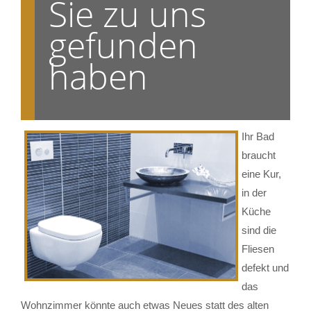
Sie zu uns
gefunden
haben
Ihr Bad
braucht
eine Kur,
in der
Küche
sind die
Fliesen
defekt und
das
Wohnzimmer könnte auch etwas Neues statt des alten