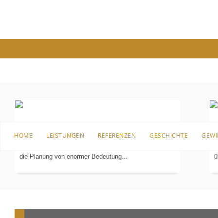
PLANUNG
IN 3-D
Bevor es an die Sanierung, den Umbau oder überhaupt
B
HOME
LEISTUNGEN
REFERENZEN
GESCHICHTE
GEWI
an die erste Einrichtung für das Badezimmer geht, ist
I
die Planung von enormer Bedeutung...
ü