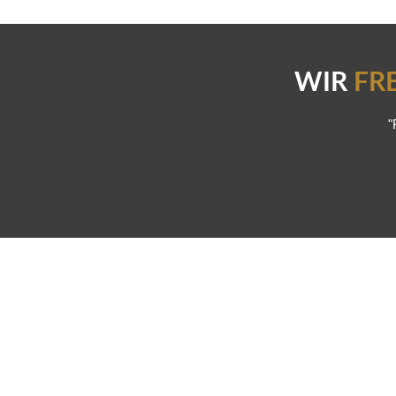
WIR
FR
"