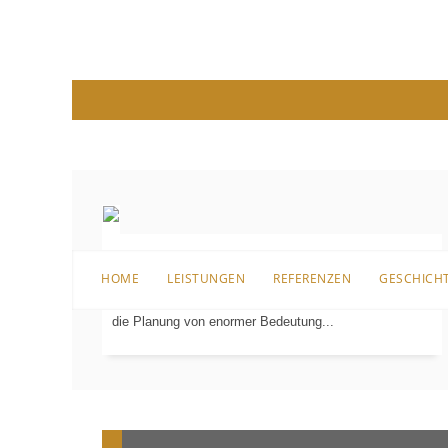
Bevor es an die Sanierung, den Umbau oder überhaupt
HOME
LEISTUNGEN
REFERENZEN
GESCHICH
an die erste Einrichtung für das Badezimmer geht, ist
PLANUNG
IN
die Planung von enormer Bedeutung...
3-D