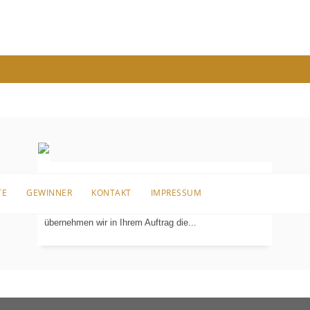
Bei Ihrem Neubau, der umfangreichen Renovierung
TE
GEWINNER
KONTAKT
IMPRESSUM
Ihrer Immobilie oder einer kompletten Altbausanierung
KOORDINIERUNG
DER
übernehmen wir in Ihrem Auftrag die...
GEWERKE