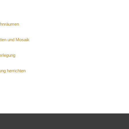
ohnräumen
tten und Mosaik
verlegung
ung herrichten