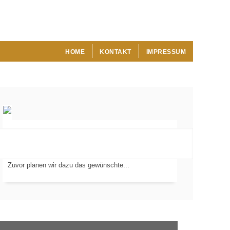
HOME
KONTAKT
IMPRESSUM
Wir verlegen Fliesen, Platten und Mosaik in Ihren
Wohnräumen, Badezimmern und Außenbereichen.
VERLEGUNG
VON...
Zuvor planen wir dazu das gewünschte...