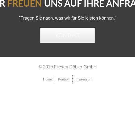
IR
FREUEN
UNS AUF IHRE ANFR
"Fragen Sie nach, was wir für Sie leisten können."
KONTAKT
© 2019 Fliesen Döbler GmbH
Home
Kontakt
Impressum