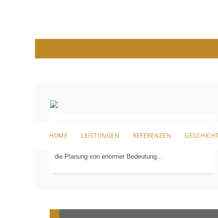
Bevor es an die Sanierung, den Umbau oder überhaupt
HOME
LEISTUNGEN
REFERENZEN
GESCHICH
an die erste Einrichtung für das Badezimmer geht, ist
PLANUNG
IN
die Planung von enormer Bedeutung...
3-D