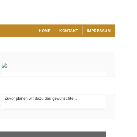
HOME
KONTAKT
IMPRESSUM
Wir verlegen Fliesen, Platten und Mosaik in Ihren
Wohnräumen, Badezimmern und Außenbereichen.
VERLEGUNG
VON...
Zuvor planen wir dazu das gewünschte...