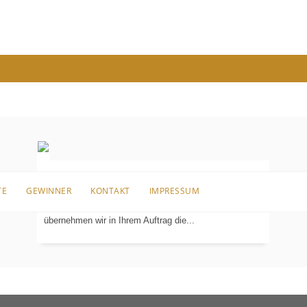
Bei Ihrem Neubau, der umfangreichen Renovierung
TE
GEWINNER
KONTAKT
IMPRESSUM
Ihrer Immobilie oder einer kompletten Altbausanierung
KOORDINIERUNG
DER
übernehmen wir in Ihrem Auftrag die...
GEWERKE