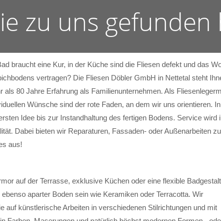
Sie zu uns gefunden
Bad braucht eine Kur, in der Küche sind die Fliesen defekt und das
ichbodens vertragen? Die Fliesen Döbler GmbH in Nettetal steht Ihne
 als 80 Jahre Erfahrung als Familienunternehmen. Als Fliesenlegerm
viduellen Wünsche sind der rote Faden, an dem wir uns orientieren. I
ersten Idee bis zur Instandhaltung des fertigen Bodens. Service wi
ität. Dabei bieten wir Reparaturen, Fassaden- oder Außenarbeiten zu
es aus!
mor auf der Terrasse, exklusive Küchen oder eine flexible Badgestal
 ebenso aparter Boden sein wie Keramiken oder Terracotta. Wir
ie auf künstlerische Arbeiten in verschiedenen Stilrichtungen und mit
sen in Farben, Maserungen und natürlich höchst modernen Formen - ode