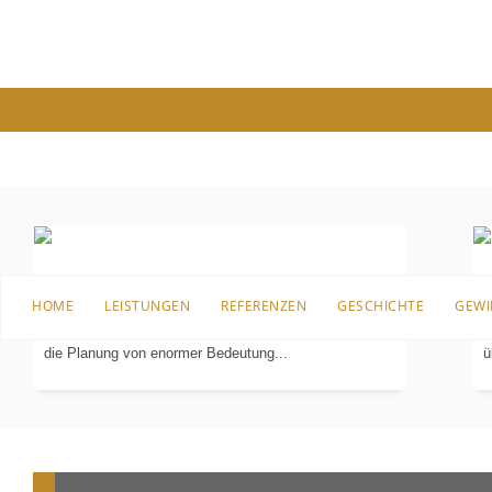
PLANUNG
IN 3-D
Bevor es an die Sanierung, den Umbau oder überhaupt
B
HOME
LEISTUNGEN
REFERENZEN
GESCHICHTE
GEWI
an die erste Einrichtung für das Badezimmer geht, ist
I
die Planung von enormer Bedeutung...
ü