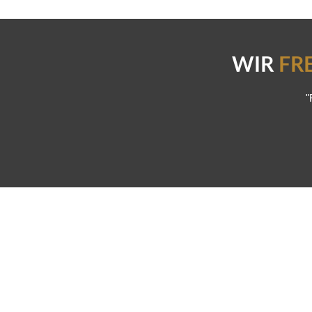
WIR
FR
"