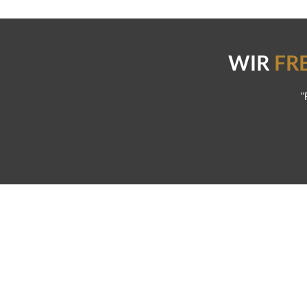
WIR
FR
"