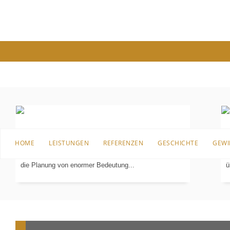
PLANUNG
IN 3-D
Bevor es an die Sanierung, den Umbau oder überhaupt
B
HOME
LEISTUNGEN
REFERENZEN
GESCHICHTE
GEWI
an die erste Einrichtung für das Badezimmer geht, ist
I
die Planung von enormer Bedeutung...
ü