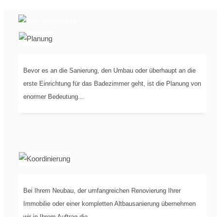
PLANUNG
IN
Bevor es an die Sanierung, den Umbau oder überhaupt an die
3-D
erste Einrichtung für das Badezimmer geht, ist die Planung von
enormer Bedeutung...
Bei Ihrem Neubau, der umfangreichen Renovierung Ihrer
KOORDINIERUNG
DER
Immobilie oder einer kompletten Altbausanierung übernehmen
wir in Ihrem Auftrag die...