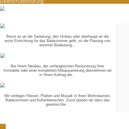
Datenschutzerklärung
PLANUNG
IN 3-D
Bevor es an die Sanierung, den Umbau oder überhaupt an die
erste Einrichtung für das Badezimmer geht, ist die Planung von
enormer Bedeutung...
KOORDINIERUNG
DER GEWERKE
Bei Ihrem Neubau, der umfangreichen Renovierung Ihrer
Immobilie oder einer kompletten Altbausanierung übernehmen wir
in Ihrem Auftrag die...
VERLEGUNG
VON...
Wir verlegen Fliesen, Platten und Mosaik in Ihren Wohnräumen,
Badezimmern und Außenbereichen. Zuvor planen wir dazu das
gewünschte...
Schön, dass Sie zu uns gefunden