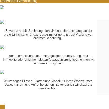
Datenschutzerklärung
PLANUNG
IN 3-D
Bevor es an die Sanierung, den Umbau oder überhaupt an die
erste Einrichtung für das Badezimmer geht, ist die Planung von
enormer Bedeutung...
KOORDINIERUNG
DER GEWERKE
Bei Ihrem Neubau, der umfangreichen Renovierung Ihrer
Immobilie oder einer kompletten Altbausanierung übernehmen wir
in Ihrem Auftrag die...
VERLEGUNG
VON...
Wir verlegen Fliesen, Platten und Mosaik in Ihren Wohnräumen,
Badezimmern und Außenbereichen. Zuvor planen wir dazu das
gewünschte...
Schön, dass Sie zu uns gefunden