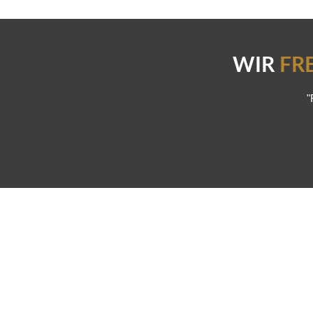
WIR
FR
"