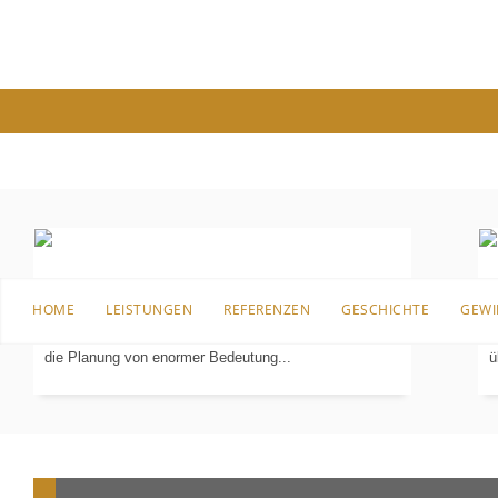
PLANUNG
IN 3-D
Bevor es an die Sanierung, den Umbau oder überhaupt
B
HOME
LEISTUNGEN
REFERENZEN
GESCHICHTE
GEWI
an die erste Einrichtung für das Badezimmer geht, ist
I
die Planung von enormer Bedeutung...
ü